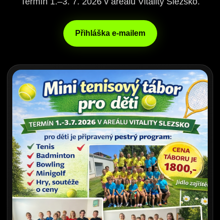
Termín 1.–3. 7. 2026 v areálu Vitality Slezsko.
Přihláška e-mailem