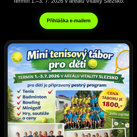
Termín 1.–3. 7. 2026 v areálu Vitality Slezsko.
Přihláška e-mailem