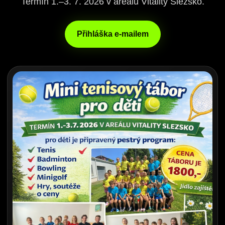
Termín 1.–3. 7. 2026 v areálu Vitality Slezsko.
Přihláška e-mailem