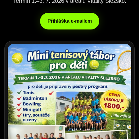
Termín 1.–3. 7. 2026 v areálu Vitality Slezsko.
Přihláška e-mailem