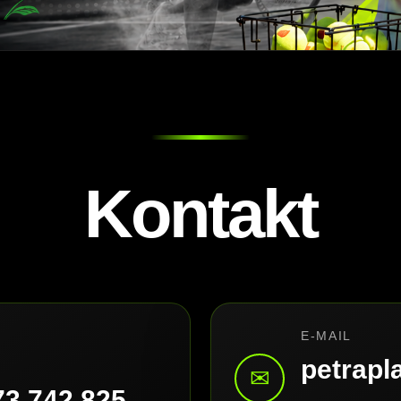
Kontakt
E-MAIL
petrap
✉
73 742 825