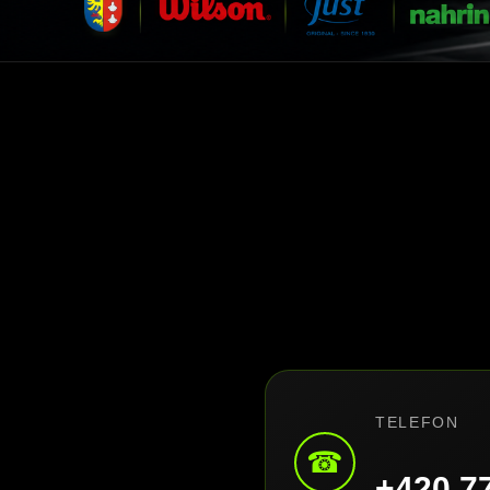
TELEFON
☎
+420 7