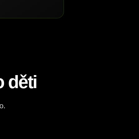
 děti
o.