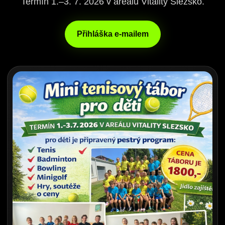
Termín 1.–3. 7. 2026 v areálu Vitality Slezsko.
Přihláška e-mailem