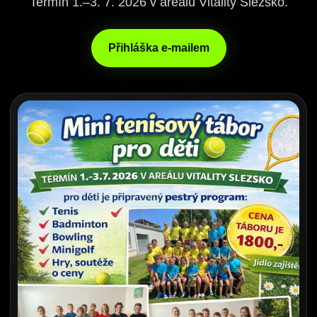
Termín 1.–3. 7. 2026 v areálu Vitality Slezsko.
Přihláška e-mailem