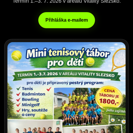
Termín 1.–3. 7. 2026 v areálu Vitality Slezsko.
Přihláška e-mailem