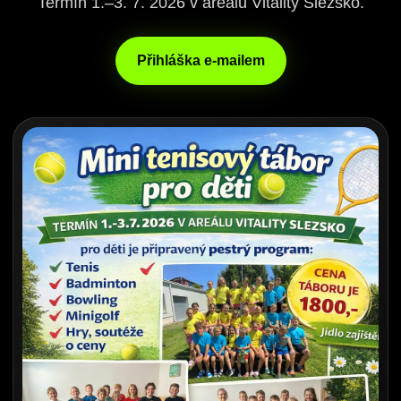
Termín 1.–3. 7. 2026 v areálu Vitality Slezsko.
Přihláška e-mailem