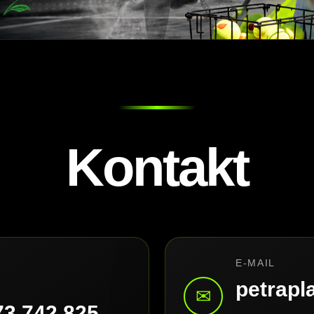
Kontakt
E-MAIL
petrap
✉
73 742 825