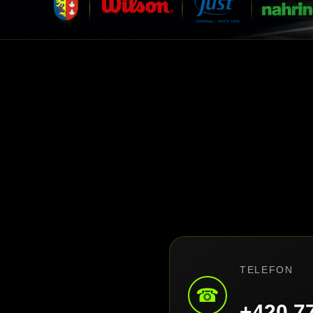
TELEFON
☎
+420 7