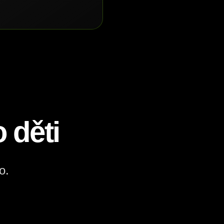
 děti
o.