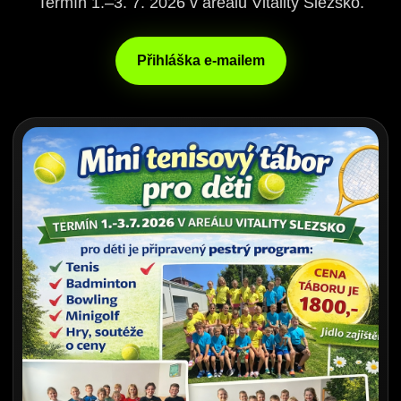
Termín 1.–3. 7. 2026 v areálu Vitality Slezsko.
Přihláška e-mailem