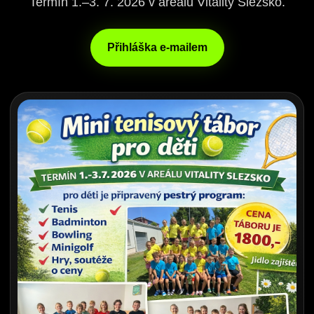
Termín 1.–3. 7. 2026 v areálu Vitality Slezsko.
Přihláška e-mailem