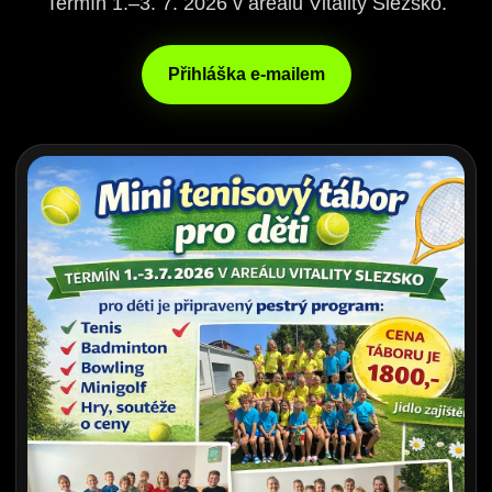
Termín 1.–3. 7. 2026 v areálu Vitality Slezsko.
Přihláška e-mailem