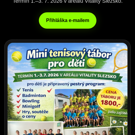
Termín 1.–3. 7. 2026 v areálu Vitality Slezsko.
Přihláška e-mailem