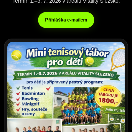
Termín 1.–3. 7. 2026 v areálu Vitality Slezsko.
Přihláška e-mailem