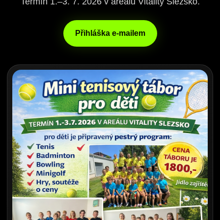
Termín 1.–3. 7. 2026 v areálu Vitality Slezsko.
Přihláška e-mailem