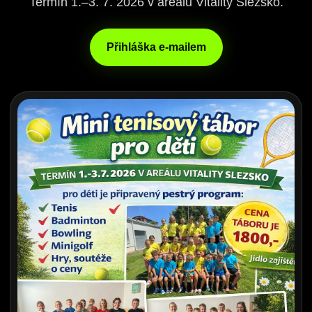
Termín 1.–3. 7. 2026 v areálu Vitality Slezsko.
Přihláška e-mailem