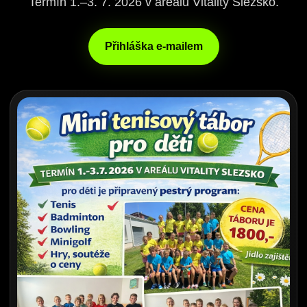
Termín 1.–3. 7. 2026 v areálu Vitality Slezsko.
Přihláška e-mailem