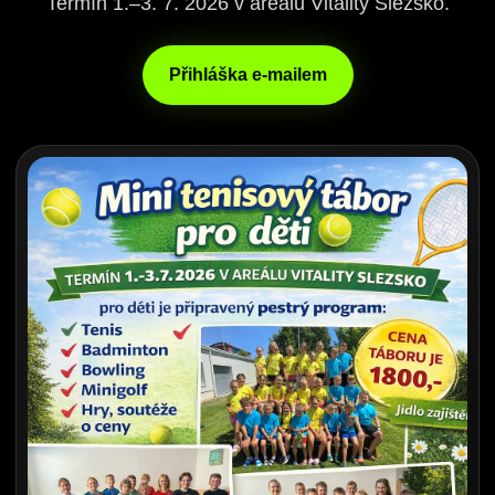
Termín 1.–3. 7. 2026 v areálu Vitality Slezsko.
Přihláška e-mailem