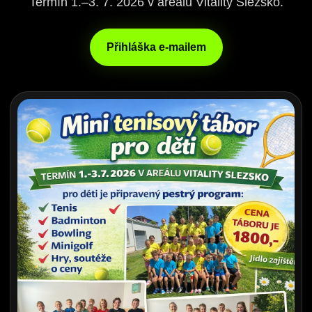
Termín 1.–3. 7. 2026 v areálu Vitality Slezsko.
Přihláška e-mailem