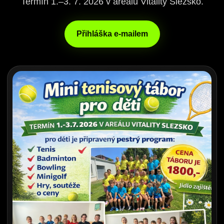
Termín 1.–3. 7. 2026 v areálu Vitality Slezsko.
Přihláška e-mailem