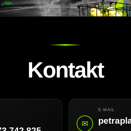
Kontakt
E-MAIL
petrap
✉
73 742 825