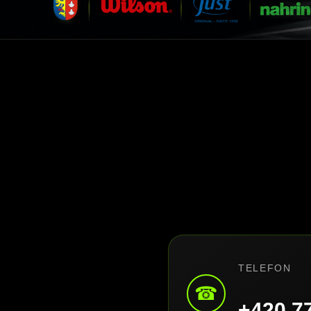
TELEFON
☎
+420 7