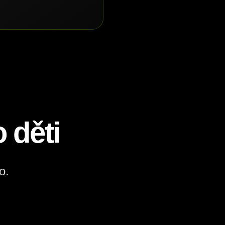
 děti
o.