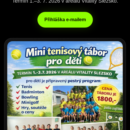
Termín 1.–3. 7. 2026 v areálu Vitality Slezsko.
Přihláška e-mailem