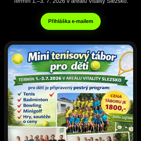
Termín 1.–3. 7. 2026 v areálu Vitality Slezsko.
Přihláška e-mailem