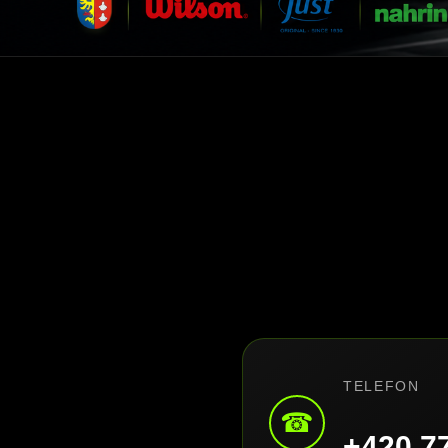
TELEFON
☎
+420 7