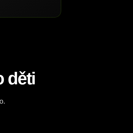
 děti
o.