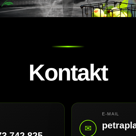
Kontakt
E-MAIL
petrap
✉
73 742 825