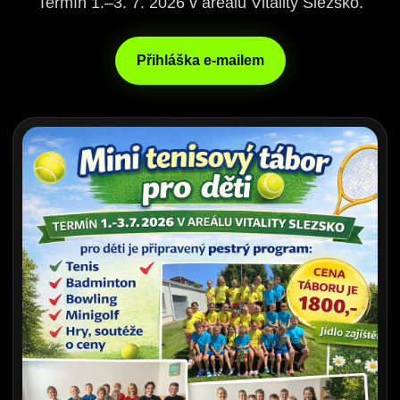
Termín 1.–3. 7. 2026 v areálu Vitality Slezsko.
Přihláška e-mailem