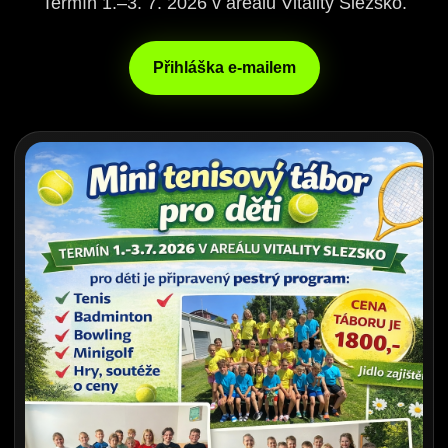
Termín 1.–3. 7. 2026 v areálu Vitality Slezsko.
Přihláška e-mailem