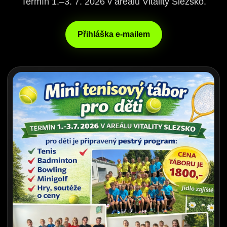
Termín 1.–3. 7. 2026 v areálu Vitality Slezsko.
Přihláška e-mailem