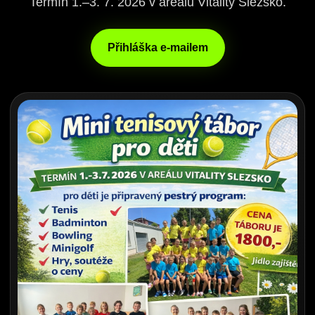
Termín 1.–3. 7. 2026 v areálu Vitality Slezsko.
Přihláška e-mailem