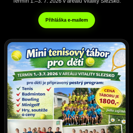
Termín 1.–3. 7. 2026 v areálu Vitality Slezsko.
Přihláška e-mailem