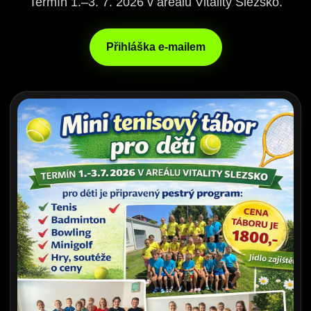
Termín 1.–3. 7. 2026 v areálu Vitality Slezsko.
Přihláška e-mailem