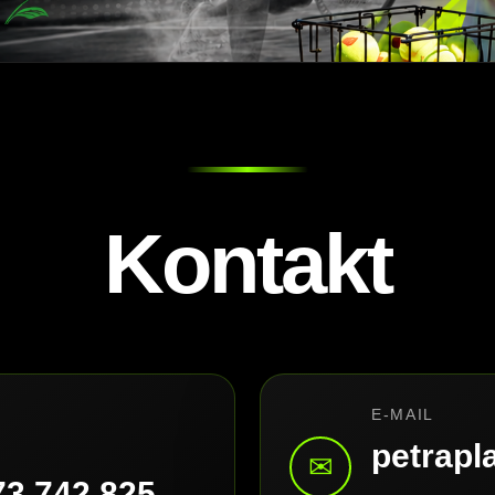
Kontakt
E-MAIL
petrap
✉
73 742 825