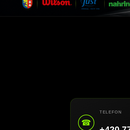
TELEFON
☎
+420 7