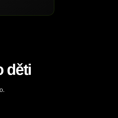
 děti
o.