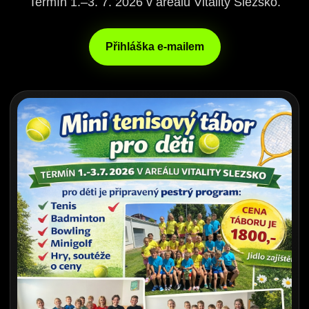
Termín 1.–3. 7. 2026 v areálu Vitality Slezsko.
Přihláška e-mailem