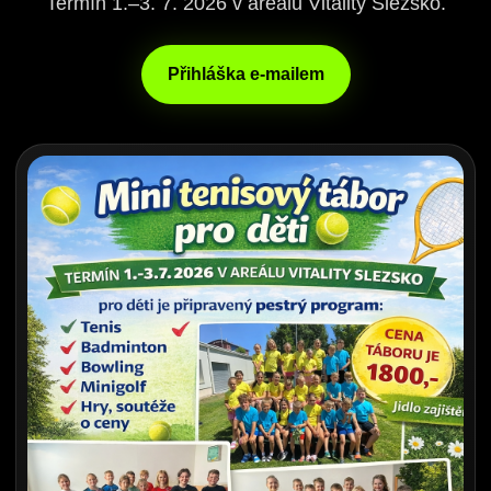
Termín 1.–3. 7. 2026 v areálu Vitality Slezsko.
Přihláška e-mailem