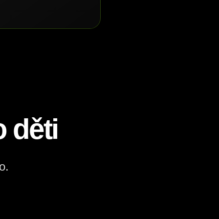
 děti
o.