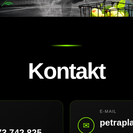
Kontakt
E-MAIL
petrap
✉
73 742 825