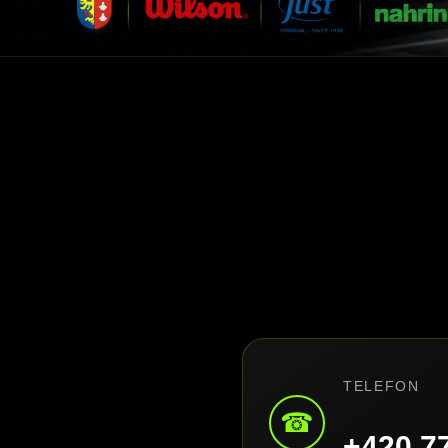
TELEFON
☎
+420 7