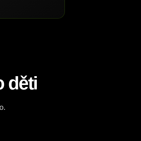
 děti
o.