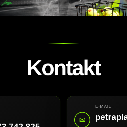
Kontakt
E-MAIL
petrap
✉
73 742 825