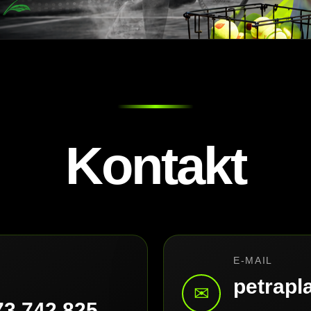
Kontakt
E-MAIL
petrap
✉
73 742 825