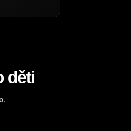
 děti
o.