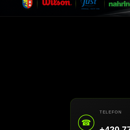
TELEFON
☎
+420 7