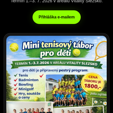
Termín 1.–3. 7. 2026 v areálu Vitality Slezsko.
Přihláška e-mailem