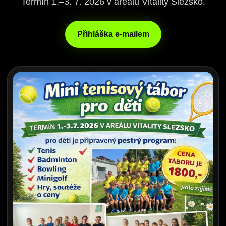
Termín 1.–3. 7. 2026 v areálu Vitality Slezsko.
Přihláška e-mailem