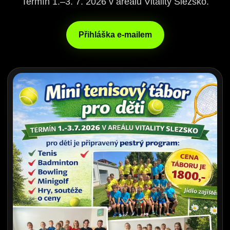
Termín 1.–3. 7. 2026 v areálu Vitality Slezsko.
Přihláška e-mailem