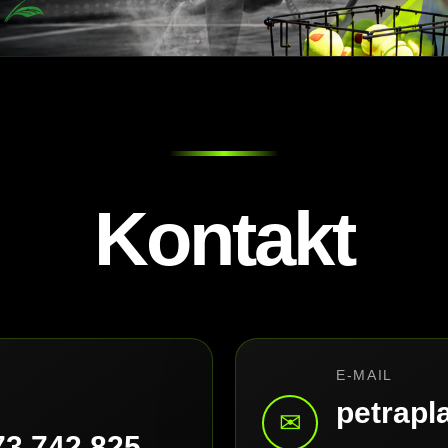
Kontakt
E-MAIL
petrap
✉
73 742 825