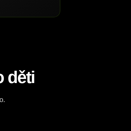
 děti
o.