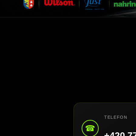
TELEFON
☎
+420 7