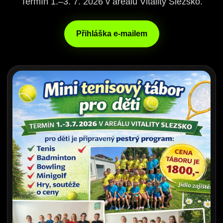
Termín 1.–3. 7. 2026 v areálu Vitality Slezsko.
Přihláška e-mailem