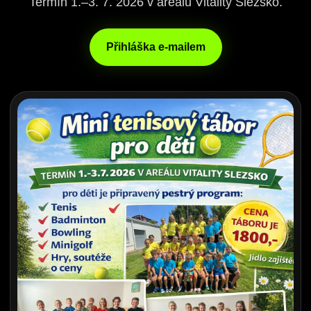
Termín 1.–3. 7. 2026 v areálu Vitality Slezsko.
Přihláška e-mailem