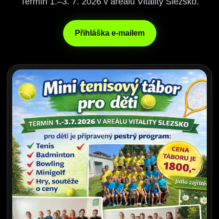
Termín 1.–3. 7. 2026 v areálu Vitality Slezsko.
Přihláška e-mailem