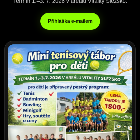
Termín 1.–3. 7. 2026 v areálu Vitality Slezsko.
Přihláška e-mailem