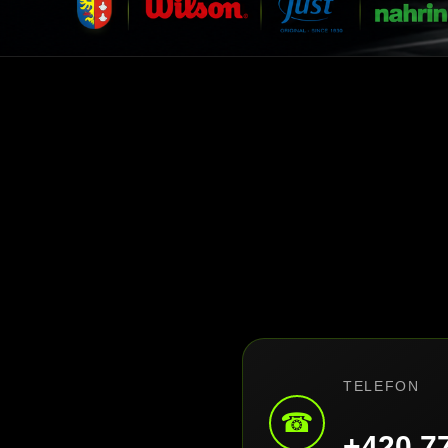
TELEFON
☎
+420 7