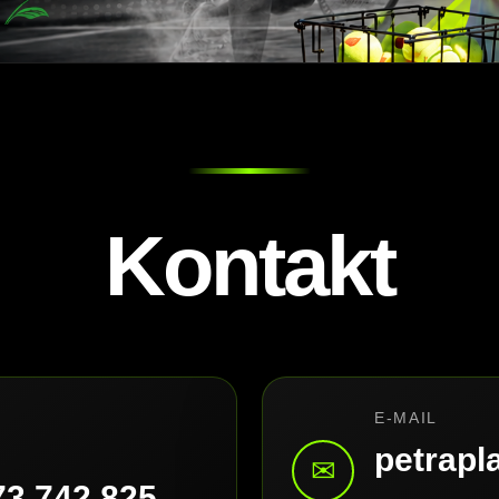
Kontakt
E-MAIL
petrap
✉
73 742 825