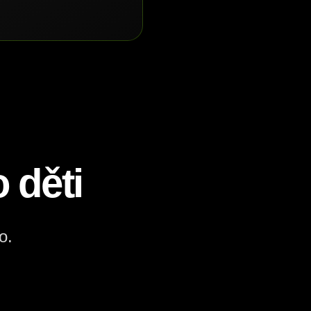
 děti
o.