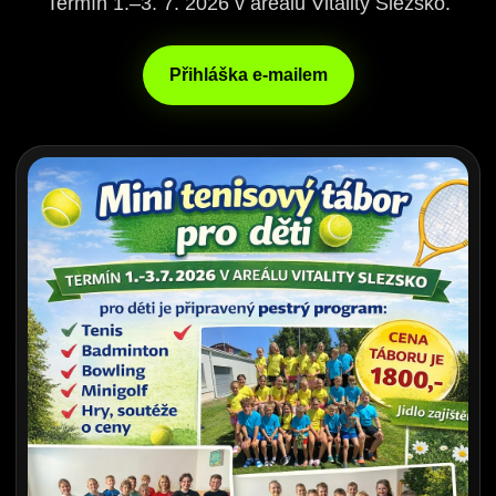
Termín 1.–3. 7. 2026 v areálu Vitality Slezsko.
Přihláška e-mailem