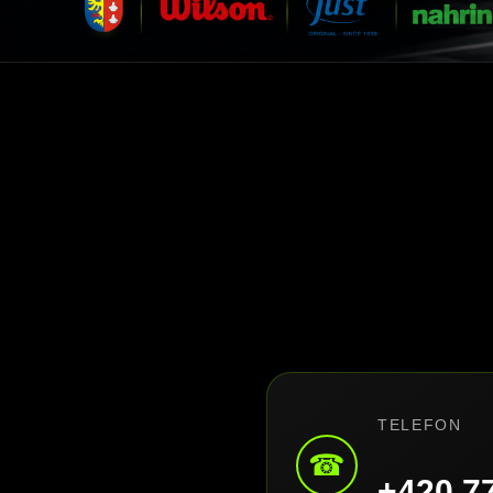
TELEFON
☎
+420 7