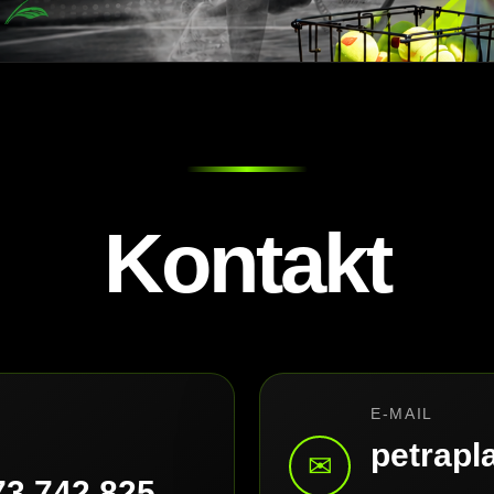
Kontakt
E-MAIL
petrap
✉
73 742 825