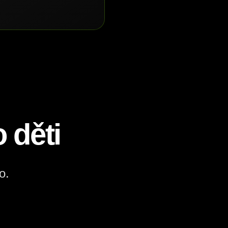
 děti
o.