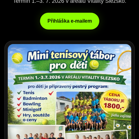
Termín 1.–3. 7. 2026 v areálu Vitality Slezsko.
Přihláška e-mailem