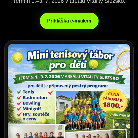
Termín 1.–3. 7. 2026 v areálu Vitality Slezsko.
Přihláška e-mailem